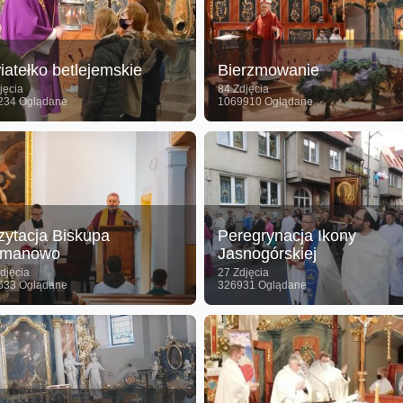
iatełko betlejemskie
Bierzmowanie
jęcia
84 Zdjęcia
234 Oglądane
1069910 Oglądane
zytacja Biskupa
Peregrynacja Ikony
manowo
Jasnogórskiej
djęcia
27 Zdjęcia
633 Oglądane
326931 Oglądane