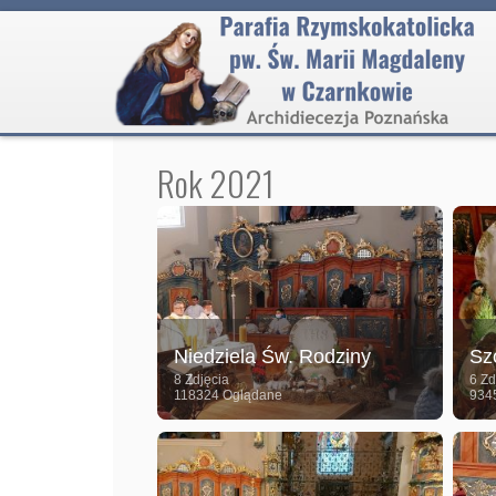
Rok 2021
Niedziela Św. Rodziny
Sz
8 Zdjęcia
6 Zd
118324 Oglądane
934