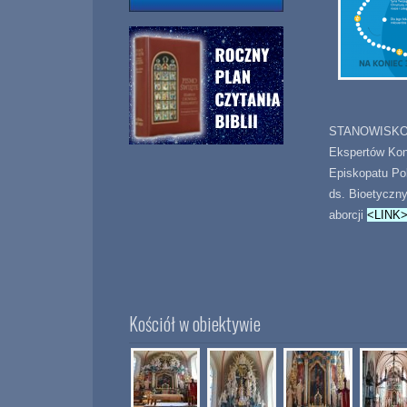
STANOWISKO 
Ekspertów Kon
Episkopatu Po
ds. Bioetyczn
aborcji
<LINK
Kościół w obiektywie