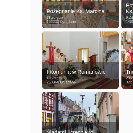
Po
Pożegnanie Ks. Marcina
Ks
11 Zdjęcia
9 Zd
162233 Oglądane
140
I Komunia w Romanowie
Tr
19 Zdjęcia
23 Z
263368 Oglądane
322
Śladami Trzech Króli