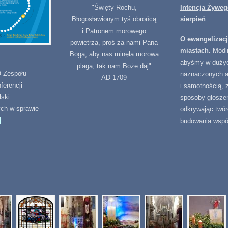
"Święty Rochu,
Intencja Żywe
Błogosławionym tyś obrońcą
sierpień
i Patronem morowego
O ewangelizac
powietrza, proś za nami Pana
miastach.
Módl
Boga, aby nas minęła morowa
abyśmy w duży
plaga, tak nam Boże daj"
Zespołu
naznaczonych 
AD 1709
ferencji
i samotnością, 
lski
sposoby głoszen
ych w sprawie
odkrywając twór
>
budowania wspó