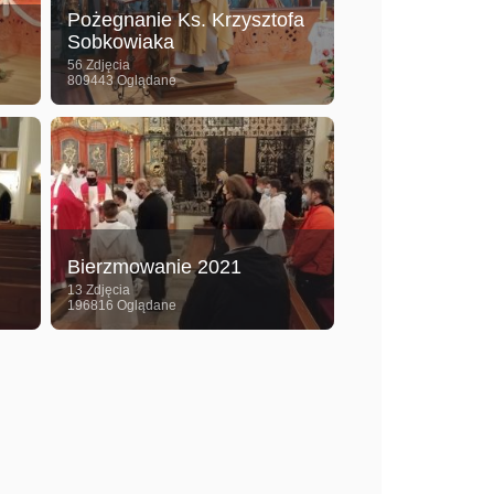
Pożegnanie Ks. Krzysztofa
Sobkowiaka
56 Zdjęcia
809443 Oglądane
Bierzmowanie 2021
13 Zdjęcia
196816 Oglądane