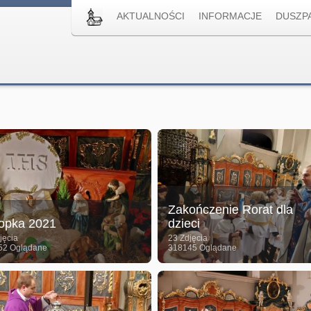
AKTUALNOŚCI
INFORMACJE
DUSZP
Zakończenie Rorat dla
opka 2021
dzieci
jęcia
23 Zdjęcia
52 Oglądane
318145 Oglądane