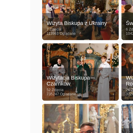
Wizyta Biskupa z Ukrainy
Św
7 Zdjęcia
6 Zd
113963 Oglądane
104
Wizytacja Biskupa
Wi
Czarnków
Ro
52 Zdjęcia
26 Z
735247 Oglądane
372