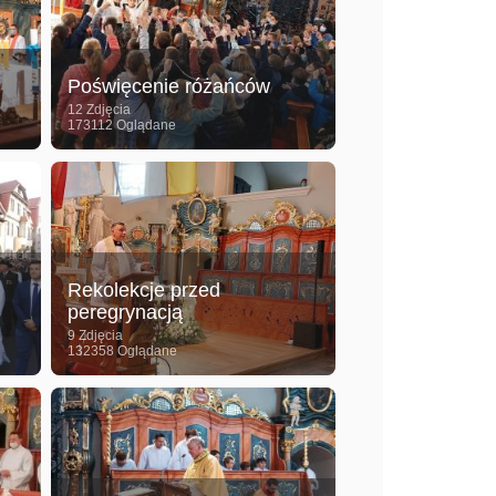
Poświęcenie różańców
12 Zdjęcia
173112 Oglądane
Rekolekcje przed
peregrynacją
9 Zdjęcia
132358 Oglądane