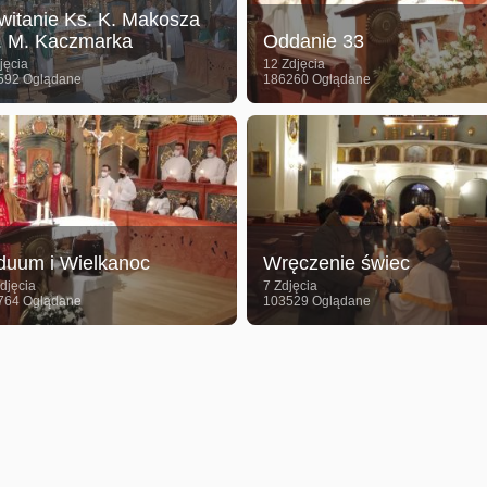
witanie Ks. K. Makosza
. M. Kaczmarka
Oddanie 33
jęcia
12 Zdjęcia
592 Oglądane
186260 Oglądane
iduum i Wielkanoc
Wręczenie świec
djęcia
7 Zdjęcia
764 Oglądane
103529 Oglądane