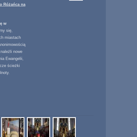
go Różańca na
ję w
my się,
ch miastach
anonimowością
znaleźli nowe
ia Ewangelii,
cze ścieżki
lnoty.