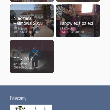
Niedziela
Palmowa 2018
I spowiedź dzieci
13 Zdjęcia
24 Zdjęcia
191205 Oglądane
363871 Oglądane
EDK 2018
42 Zdjęcia
599860 Oglądane
Polecamy