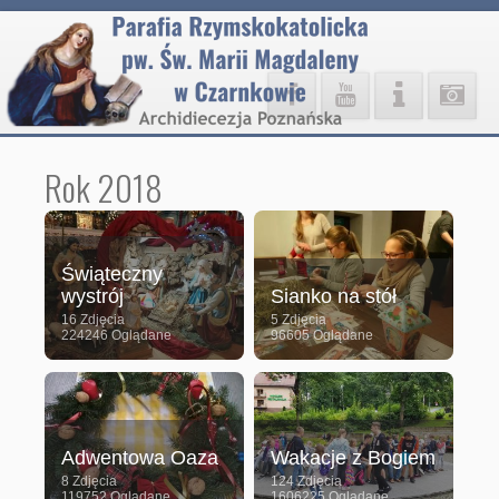
Rok 2018
Świąteczny
wystrój
Sianko na stół
16 Zdjęcia
5 Zdjęcia
224246 Oglądane
96605 Oglądane
Adwentowa Oaza
Wakacje z Bogiem
8 Zdjęcia
124 Zdjęcia
119752 Oglądane
1606225 Oglądane