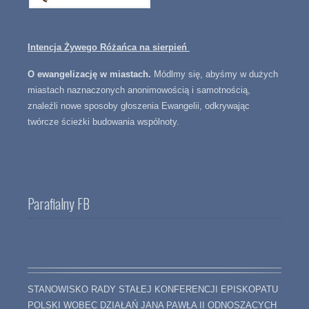
Intencja Żywego Różańca na sierpień
O ewangelizację w miastach.
Módlmy się, abyśmy w dużych
miastach naznaczonych anonimowością i samotnością,
znaleźli nowe sposoby głoszenia Ewangelii, odkrywając
twórcze ścieżki budowania wspólnoty.
Parafialny FB
STANOWISKO RADY STAŁEJ KONFERENCJI EPISKOPATU
POLSKI WOBEC DZIAŁAŃ JANA PAWŁA II ODNOSZĄCYCH