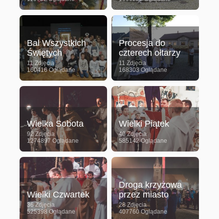
Bal Wszystkich
Procesja do
Świętych
czterech ołtarzy
11 Zdjęcia
11 Zdjęcia
160416 Oglądane
168303 Oglądane
Wielka Sobota
Wielki Piątek
92 Zdjęcia
40 Zdjęcia
1274897 Oglądane
585142 Oglądane
Droga krzyżowa
Wielki Czwartek
przez miasto
36 Zdjęcia
28 Zdjęcia
525398 Oglądane
407760 Oglądane